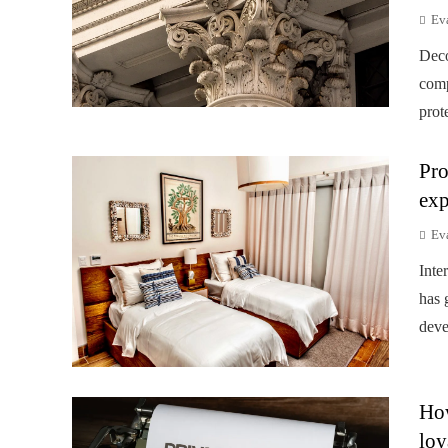
Ev
Deco
comp
prot
Pro
exp
Ev
Inte
has 
deve
How
loy