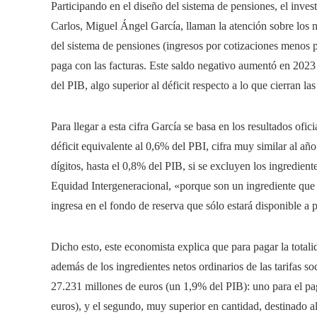
Participando en el diseño del sistema de pensiones, el inve
Carlos, Miguel Ángel García, llaman la atención sobre los 
del sistema de pensiones (ingresos por cotizaciones menos p
paga con las facturas. Este saldo negativo aumentó en 2023 
del PIB, algo superior al déficit respecto a lo que cierran l
Para llegar a esta cifra García se basa en los resultados ofi
déficit equivalente al 0,6% del PBI, cifra muy similar al añ
dígitos, hasta el 0,8% del PIB, si se excluyen los ingredien
Equidad Intergeneracional, «porque son un ingrediente que 
ingresa en el fondo de reserva que sólo estará disponible a p
Dicho esto, este economista explica que para pagar la totalid
además de los ingredientes netos ordinarios de las tarifas soc
27.231 millones de euros (un 1,9% del PIB): uno para el p
euros), y el segundo, muy superior en cantidad, destinado 