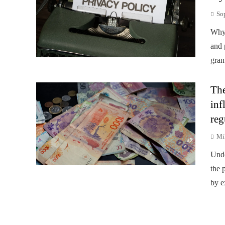
So
Why 
and 
gran
The
inf
reg
Mi
Unde
the p
by e