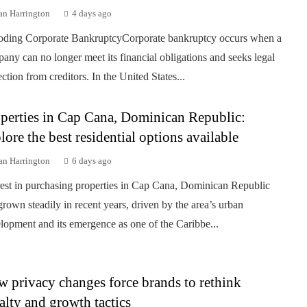
an Harrington
4 days ago
ding Corporate BankruptcyCorporate bankruptcy occurs when a
any can no longer meet its financial obligations and seeks legal
ection from creditors. In the United States...
perties in Cap Cana, Dominican Republic:
lore the best residential options available
an Harrington
6 days ago
rest in purchasing properties in Cap Cana, Dominican Republic
grown steadily in recent years, driven by the area’s urban
lopment and its emergence as one of the Caribbe...
 privacy changes force brands to rethink
alty and growth tactics