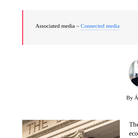
Associated media –
Connected media
By Á
The
eco