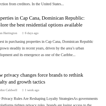
ection from creditors. In the United States...
perties in Cap Cana, Dominican Republic:
lore the best residential options available
an Harrington
6 days ago
rest in purchasing properties in Cap Cana, Dominican Republic
grown steadily in recent years, driven by the area’s urban
lopment and its emergence as one of the Caribbe...
 privacy changes force brands to rethink
alty and growth tactics
phie Caldwell
1 week ago
Privacy Rules Are Reshaping Loyalty StrategiesAs governments
platforms tighten privacy rules, brands are losing access to the