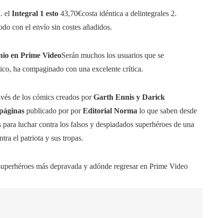
. el
Integral 1 esto
43,70€
costa idéntica a del
integrales 2
.
odo con el envío sin costes añadidos.
nio en Prime Video
Serán muchos los usuarios que se
lico, ha compaginado con una excelente crítica.
ravés de los cómics creados por
Garth Ennis y Darick
páginas
publicado por por
Editorial Norma
lo que saben desde
 para luchar contra los falsos y despiadados superhéroes de una
ra el patriota y sus tropas.
e superhéroes más depravada y adónde regresar en Prime Video