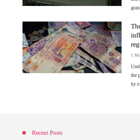
gran
The
inf
reg
Mi
Unde
the p
by e
Recent Posts