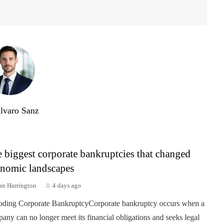
lvaro Sanz
 biggest corporate bankruptcies that changed
nomic landscapes
an Harrington
4 days ago
ding Corporate BankruptcyCorporate bankruptcy occurs when a
any can no longer meet its financial obligations and seeks legal