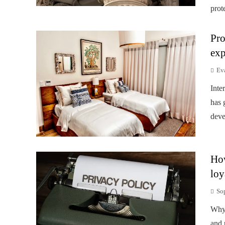
prot
Pro
exp
Ev
Inte
has 
deve
How
loy
So
Why 
and 