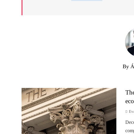
By Á
The
eco
Ev
Deco
comp